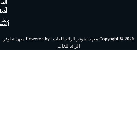
التدريبية
-
و
أهدافها
s
v
دليل
المستخدم
g
r
Copyright © 2026 معهد نيلوفر الرائد للغات | Powered by معهد نيلوفر
e
الرائد للغات
p
o
-
c
o
m