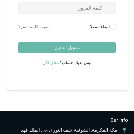
لا
نسيت كلمة السر؟
تسجيل الدخول
ليس لديك حساب؟
سجّل الآن
الروابط
القائمه
وسائل
السريعه
الرئيسية
التواصل
, الشوقية خلف النورى حى الملك فهد