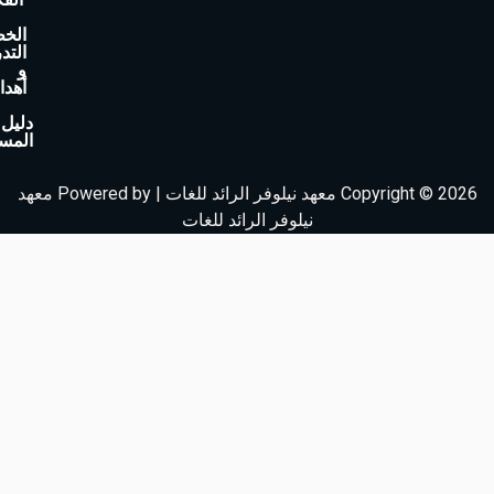
-
الخطة
s
التدريبية
v
و
أهدافها
g
r
دليل
المستخدم
e
p
Copyright © 2026 معهد نيلوفر الرائد للغات | Powered by معهد
o
نيلوفر الرائد للغات
-
c
o
m