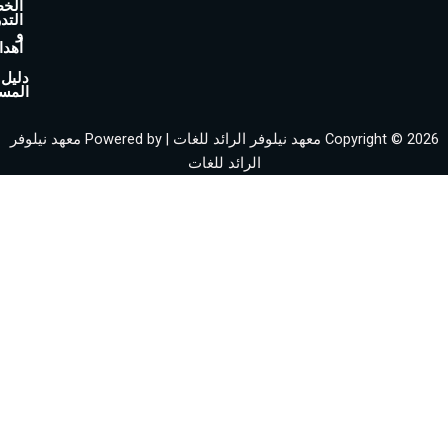
o
الخطة
التدريبية
-
و
أهدافها
s
v
دليل
المستخدم
g
r
Copyright © 2026 معهد نيلوفر الرائد للغات | Powered by معهد نيلوفر
e
الرائد للغات
p
o
-
c
o
m