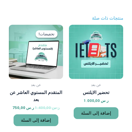
)
السعر
السعر
الأصلي
الحالي
تخفيضات!
تخفيضات!
هو:
هو:
ر.س 1.400,00.
ر.س 750,00.
د
عن بعد
يلتس
المتقدم المستوي العاشر عن
بعد
ر.س
1.400,00
ر.س
750,00
السلة
إضافة إلى السلة