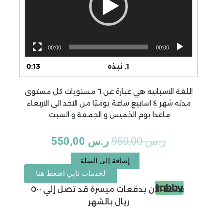
00:00
1.
نبذه
0:13
اللغة الاسبانية هي عبارة عن ٦ مستويات كل مستوى
دته شهر ٤ اسابيع ساعة يوميًا من الاحد الى الاربعاء
 يوم الخميس و الجمعة و السبت.
السعر
السعر
س
950,00
ر.س
550,00
الأصلي
الحالي
كمية
إضافة إلى السلة
دورة
لخدمات تابي اضغط هنا
هو:
هو:
اللغات
عن
قسط الان بدفعات ميسرة قد تصل إلي ٥٠٠
ر.س 950,00.
ر.س 550,00.
بعد
ريال بالشهر
(
اسباني