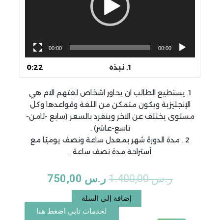
00:00
1.
نبذه
0:22
الطالب ان يحاور اشخاص لغتهم الام هي
 ويكون متمكن من اللغة وقواعدها وكل
عن الاخر وينفرد بالسعر (سابع -ثامن-
تاسع-عاشر) .
لدورة شهر بمعدل ساعة ونصف يوميًا مع
أستراحة مدة نصف ساعة .
السعر
السعر
1.400,00
ر.س
750,00
الأصلي
الحالي
كمية
إضافة إلى السلة
المتقدم
لخدمات تابي اضغط هنا
هو:
هو:
المستوي