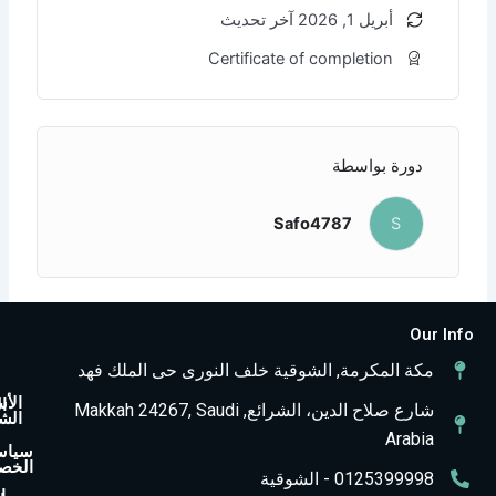
Certificate of comp
طة
Safo478
الروابط
القائمه
وسائل
السريعه
الرئيسية
التواصل
, الشوقية خلف النورى حى الملك فهد
T
S
I
الأسئله
الرئيسية
شارع صلاح الدين، الشرائع, Makkah 24267, Saudi
الشائعه
n
n
i
من
k
a
s
سياسة
نحن
الخصوصية
p
t
t
ية